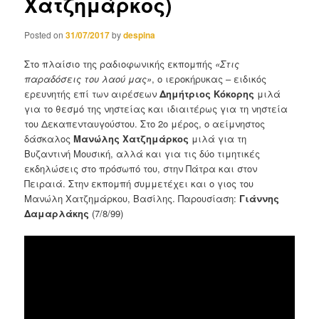
Χατζημάρκος)
Posted on
31/07/2017
by
despina
Στο πλαίσιο της ραδιοφωνικής εκπομπής
«Στις
παραδόσεις του λαού μας»
, ο ιεροκήρυκας – ειδικός
ερευνητής επί των αιρέσεων
Δημήτριος
Κόκορης
μιλά
για το θεσμό της νηστείας και ιδιαιτέρως για τη νηστεία
του Δεκαπενταυγούστου. Στο 2ο μέρος, ο αείμνηστος
δάσκαλος
Μανώλης
Χατζημάρκος
μιλά για τη
Βυζαντινή Μουσική, αλλά και για τις δύο τιμητικές
εκδηλώσεις στο πρόσωπό του, στην Πάτρα και στον
Πειραιά. Στην εκπομπή συμμετέχει και ο γιος του
Μανώλη Χατζημάρκου, Βασίλης. Παρουσίαση:
Γιάννης
Δαμαρλάκης
(7/8/99)