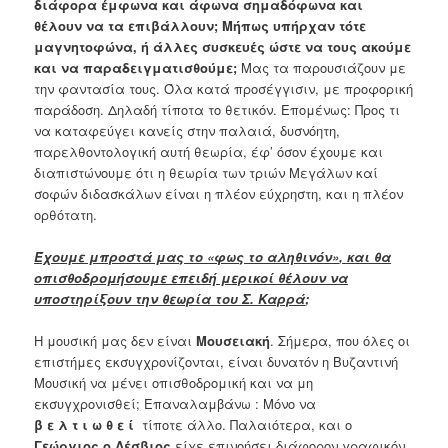
διάφορα έμφωνα και άφωνα σημαδόφωνα και
θέλουν να τα επιβάλλουν; Μήπως υπήρχαν τότε
μαγνητοφώνα, ή άλλες συσκευές ώστε να τους ακούμε
και να παραδειγματισθούμε;
Μας τα παρουσιάζουν με
την φαντασία τους. Όλα κατά προσέγγισιν, με προφορική
παράδοση. Δηλαδή τίποτα το θετικόν. Επομένως: Προς τι
να καταφεύγει κανείς στην παλαιά, δυσνόητη,
παρελθοντολογική αυτή θεωρία, έφ’ όσον έχουμε και
διαπιστώνουμε ότι η θεωρία των τριών Μεγάλων καί
σοφών διδασκάλων είναι η πλέον εύχρηστη, και η πλέον
ορθότατη.
Έχουμε μπροστά μας το «φως το αληθινόν»
,
και θα
οπισθοδρομήσουμε επειδή μερικοί θέλουν να
υποστηρίξουν την θεωρία του
Σ
.
Καρρά
;
Η μουσική μας δεν είναι
Μουσειακή
. Σήμερα, που όλες οι
επιστήμες εκσυγχρονίζονται, είναι δυνατόν η Βυζαντινή
Μουσική να μένει οπισθοδρομική και να μη
εκσυγχρονισθεί; Επαναλαμβάνω : Μόνο να
β ε λ τ ι ω θ ε ί
τίποτε άλλο. Παλαιότερα, και o
Γεώργιος o Λέσβιος
είχε επινοήσει διάφορον γραφικόν