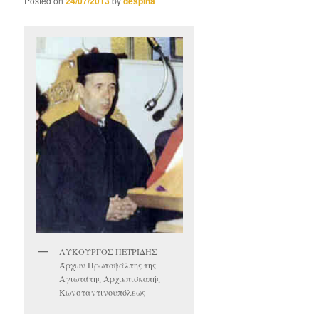
Posted on
24/07/2013
by
despina
ΛΥΚΟΥΡΓΟΣ ΠΕΤΡΙΔΗΣ
Άρχων Πρωτοψάλτης της
Αγιωτάτης Αρχιεπισκοπής
Κωνσταντινουπόλεως