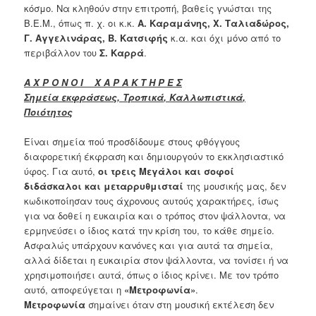
κόσμο. Να κληθούν στην επιτροπή, βαθείς γνώσται της
Β.Ε.Μ., όπως π. χ. οι κ.κ.
Α. Καραμάνης
,
Χ. Ταλιαδώρος
,
Γ. Αγγελινάρας
,
Β. Κατσιφής
κ.α. και όχι μόνο από το
περιβάλλον του
Σ. Καρρά
.
Α Χ Ρ Ο Ν Ο Ι Χ Α Ρ Α Κ Τ Η Ρ Ε Σ
Σημεία εκφράσεως
,
Τροπικά
,
Καλλωπιστικά
,
Ποιότητος
Είναι σημεία πού προσδίδουμε στους φθόγγους
διαφορετική έκφραση και δημιουργούν το εκκλησιαστικό
ύφος. Για αυτό,
οι τρεις Μεγάλοι και σοφοί
διδάσκαλοι και μεταρρυθμισταί
της μουσικής μας, δεν
κωδικοποίησαν τους άχρονους αυτούς χαρακτήρες, ίσως
για να δοθεί η ευκαιρία και ο τρόπος στον ψάλλοντα, να
ερμηνεύσει ο ίδιος κατά την κρίση του, το κάθε σημείο.
Ασφαλώς υπάρχουν κανόνες και για αυτά τα σημεία,
αλλά δίδεται η ευκαιρία στον ψάλλοντα, να τονίσει ή να
χρησιμοποιήσει αυτά, όπως ο ίδιος κρίνει. Με τον τρόπο
αυτό, αποφεύγεται η
«Μετροφωνία»
.
Μετροφωνία
σημαίνει όταν στη μουσική εκτέλεση δεν