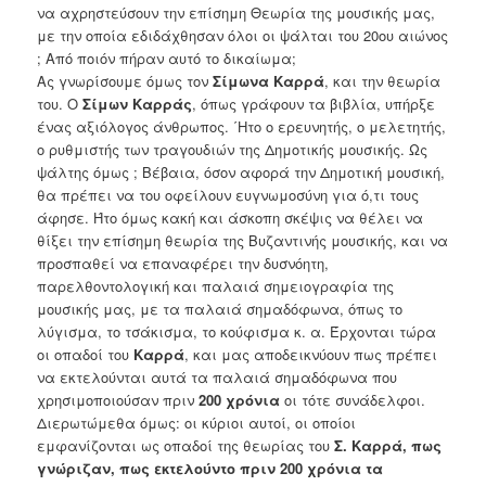
να αχρηστεύσουν την επίσημη Θεωρία της μουσικής μας,
με την οποία εδιδάχθησαν όλοι οι ψάλται του 20ου αιώνος
; Από ποιόν πήραν αυτό το δικαίωμα;
Ας γνωρίσουμε όμως τον
Σίμωνα Καρρά
, και την θεωρία
του. Ο
Σίμων
Καρράς
, όπως γράφουν τα βιβλία, υπήρξε
ένας αξιόλογος άνθρωπος. ΄Ητο ο ερευνητής, ο μελετητής,
ο ρυθμιστής των τραγουδιών της Δημοτικής μουσικής. Ως
ψάλτης όμως ; Βέβαια, όσον αφορά την Δημοτική μουσική,
θα πρέπει να του οφείλουν ευγνωμοσύνη για ό,τι τους
άφησε. Ήτο όμως κακή και άσκοπη σκέψις να θέλει να
θίξει την επίσημη θεωρία της Βυζαντινής μουσικής, και να
προσπαθεί να επαναφέρει την δυσνόητη,
παρελθοντολογική και παλαιά σημειογραφία της
μουσικής μας, με τα παλαιά σημαδόφωνα, όπως το
λύγισμα, το τσάκισμα, το κούφισμα κ. α. Έρχονται τώρα
οι οπαδοί του
Καρρά
, και μας αποδεικνύουν πως πρέπει
να εκτελούνται αυτά τα παλαιά σημαδόφωνα που
χρησιμοποιούσαν πριν
200 χρόνια
οι τότε συνάδελφοι.
Διερωτώμεθα όμως: οι κύριοι αυτοί, οι οποίοι
εμφανίζονται ως οπαδοί της θεωρίας του
Σ. Καρρά, πως
γνώριζαν,
πως εκτελούντο πριν 200 χρόνια τα