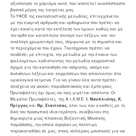
αξιοποίησε το χάρισμα αυτό, που αποτελεί αναπόσπαστο
βασικό μέρος της λατρείας μας.
Το ΥΦΟΣ της εκκλησιαστικής μελωδίας, επιτυγχάνεται
με την ευκρινή άρθρωση και ορθοφωνία που πρέπει να
έχει κανείς κατά την εκτέλεση
των ύμνων, καθώς και με
τον ορθό και κατάλληλο τονισμό των λέξεων, και τον
ανάλογο χρωματισμό τους, σύμφωνα με τη σημασία και
το περιεχόμενο που έχουν. Ταυτόχρονα πρέπει να
συνδέσει με επιτυχία, την μελωδία με την έννοια των
ψαλλομένων, καθιστώντας την μελωδία εκφραστικό
όχημα για την κατανόηση του νοήματος, ακόμη και
δυσνόητων λέξεων και εκφράσεων που απαντώνται στα
υμνολογικά κείμενα. Για να γίνουν όλα αυτά πρέπει
συνέχεια να ακούει παραδοσιακούς και έμπειρους
Πρωτοψάλτες όχι όμως να τους μιμείται απόλυτα. Οι
Μεγάλοι Πρωτοψάλτες της Α.τ.Χ.Μ.Ε.
Ι. Ναυπλιώτης, Κ
.
Πρίγγος
και
Θρ. Στανίτσας
, όλοι των, και ο καθείς με τη
δική του προσωπική ιδιαιτερότητα, συνέβαλαν στη
δημιουργία μιας πλούσιας Βυζαντινής Μουσικής
παράδοσης, την οποία άφησαν ως πολύτιμη
παρακαταθήκη σε μας, στους νεότερους μουσικούς για να