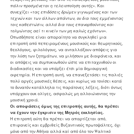
πάλιν προσμένεται η τελειοποίηση αυτής
». Και
συνεχίζει
«
τας επιδόσεις δρώμεν γιγνωμένας και των
τεχνών και των άλλων απάντων
,
ου δια τους εμμένοντας
τοις καθεστώσιν
,
αλλά δια τους επανορθούντας και
τολμώντας αεί τι κινείν των μη καλώς εχόντων
».
Οπωσδήποτε είναι απαραίτητο να συγκληθεί μια
επιτροπή από πεπειραμένους μουσικούς και θεωρητικούς,
θεολόγους, φιλολόγους, να ανταλλάξουν απόψεις για
την λύση των ζητημάτων, να μιλήσουν με διαφάνεια, και
οι απόψεις να συμπυκνωθούν ώστε να επιταχυνθούν οι
διαδικασίες και να υπάρξει έτσι μία
δημιουργική
αφετηρία.
Η επιτροπή αυτή, να επανεξετάσει τις παλιές
πολύ αργές μουσικές θέσεις, και κυρίως
να τονίσει κατά
το δυνατόν κατάλληλα τις παράτονες λέξεις, διότι όντως
υπάρχουν
ουκ ολίγες, ασφαλώς μη αλλοιώνοντας την
μουσική χροιά.
Οι αποφάσεις όμως της επιτροπής αυτής, θα πρέπει
να έχουν την έγκρισιν της Μητρός εκκλησίας.
Η επιτροπή αύτη θα πρέπει να απαρτίζεται από,
επιφανείς και εμβριθείς Βυζαντινούς πρωτοψάλτες, όχι
μόνο από την Αθήνα αλλά καί από όλο τον Ψαλτικό