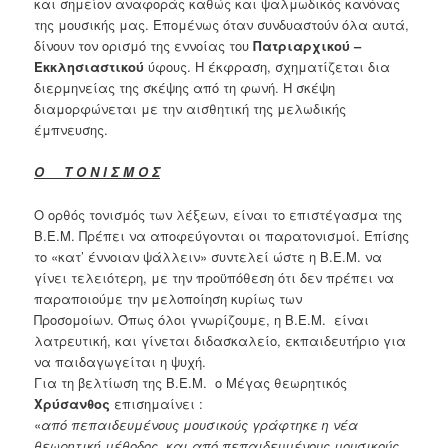
και σημείον αναφοράς καθώς και ψαλμωδικός κανόνας
της μουσικής μας. Επομένως όταν συνδυαστούν όλα αυτά,
δίνουν τον ορισμό της εννοίας του
Πατριαρχικού –
Εκκλησιαστικού
ύφους. Η έκφραση, σχηματίζεται δια
διερμηνείας της σκέψης από τη φωνή. Η σκέψη
διαμορφώνεται με την αισθητική της μελωδικής
έμπνευσης.
Ο Τ Ο Ν Ι Σ Μ Ο Σ
Ο ορθός τονισμός των λέξεων, είναι το επιστέγασμα της
Β.Ε.Μ. Πρέπει να αποφεύγονται οι παρατονισμοί. Επίσης
το «κατ’ έννοιαν ψάλλειν» συντελεί ώστε η Β.Ε.Μ. να
γίνει τελειότερη, με την προϋπόθεση ότι δεν πρέπει να
παραποιούμε την μελοποίηση κυρίως των
Προσομοίων. Όπως όλοι γνωρίζουμε, η Β.Ε.Μ. είναι
λατρευτική, και γίνεται διδασκαλείο, εκπαιδευτήριο για
να παιδαγωγείται η ψυχή.
Για τη βελτίωση της Β.Ε.Μ. ο Μέγας θεωρητικός
Χρύσανθος
επισημαίνει :
«
από πεπαιδευμένους μουσικούς γράφτηκε η νέα
θεωρητική μέθοδος, και από πεπαιδευμένους
μουσικούς