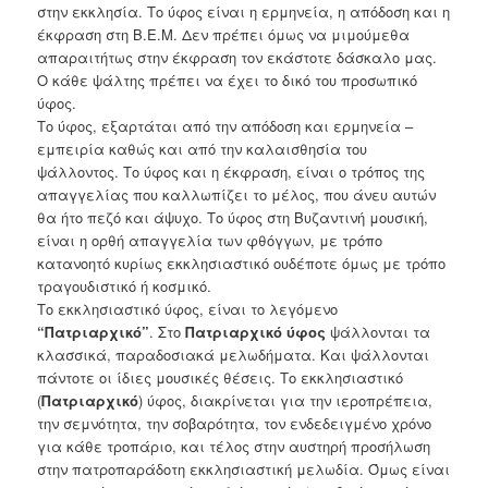
στην εκκλησία. Το ύφος είναι η ερμηνεία, η απόδοση και η
έκφραση στη Β.Ε.Μ. Δεν πρέπει όμως να μιμούμεθα
απαραιτήτως στην έκφραση τον εκάστοτε δάσκαλο μας.
Ο κάθε ψάλτης πρέπει να έχει το δικό του προσωπικό
ύφος.
Το ύφος, εξαρτάται από την απόδοση και ερμηνεία –
εμπειρία καθώς και από την καλαισθησία του
ψάλλοντος. Το ύφος και η έκφραση, είναι ο τρόπος της
απαγγελίας που καλλωπίζει το μέλος, που άνευ αυτών
θα ήτο πεζό και άψυχο. Το ύφος στη Βυζαντινή μουσική,
είναι η ορθή απαγγελία των φθόγγων, με τρόπο
κατανοητό κυρίως εκκλησιαστικό ουδέποτε όμως με τρόπο
τραγουδιστικό ή κοσμικό.
Το εκκλησιαστικό ύφος, είναι το λεγόμενο
“Πατριαρχικό”
. Στο
Πατριαρχικό
ύφος
ψάλλονται τα
κλασσικά, παραδοσιακά μελωδήματα. Και ψάλλονται
πάντοτε οι ίδιες μουσικές θέσεις. Το εκκλησιαστικό
(
Πατριαρχικό
) ύφος, διακρίνεται για την ιεροπρέπεια,
την σεμνότητα, την σοβαρότητα, τον ενδεδειγμένο χρόνο
για κάθε τροπάριο, και τέλος στην αυστηρή προσήλωση
στην πατροπαράδοτη εκκλησιαστική μελωδία. Όμως είναι