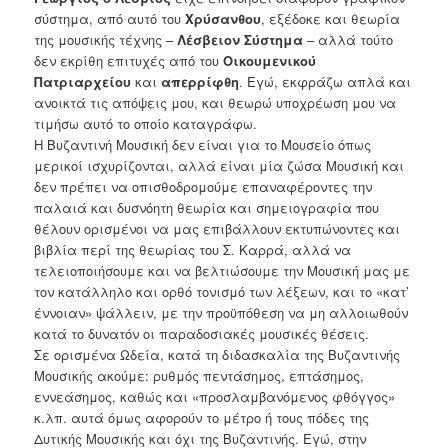
σύστημα, από αυτό του
Χρύσανθου
, εξέδοκε και θεωρία
της μουσικής τέχνης –
Λέσβειον Σύστημα
– αλλά τούτο
δεν εκρίθη επιτυχές από του
Οικουμενικού
Πατριαρχείου
και
απερρίφθη
. Εγώ, εκφράζω απλά και
ανοικτά τις απόψεις μου, και θεωρώ υποχρέωση μου να
τιμήσω αυτό το οποίο καταγράφω.
Η Βυζαντινή Μουσική δεν είναι για το Μουσείο όπως
μερικοί ισχυρίζονται, αλλά είναι μία ζώσα Μουσική και
δεν πρέπει να οπισθοδρομούμε επαναφέροντες την
παλαιά και δυσνόητη θεωρία και σημειογραφία που
θέλουν ορισμένοι να μας επιβάλλουν εκτυπώνοντες και
βιβλία περί της θεωρίας του Σ. Καρρά, αλλά να
τελειοποιήσουμε και να βελτιώσουμε την Μουσική μας με
τον κατάλληλο και ορθό τονισμό των λέξεων, και το «κατ’
έννοιαν» ψάλλειν, με την προϋπόθεση να μη αλλοιωθούν
κατά το δυνατόν οι παραδοσιακές μουσικές θέσεις.
Σε ορισμένα Ωδεία, κατά τη διδασκαλία της Βυζαντινής
Μουσικής ακούμε: ρυθμός πεντάσημος, επτάσημος,
εννεάσημος, καθώς και «προσλαμβανόμενος φθόγγος»
κ.λπ. αυτά όμως αφορούν το μέτρο ή τους πόδες της
Δυτικής Μουσικής και όχι της Βυζαντινής. Εγώ, στην