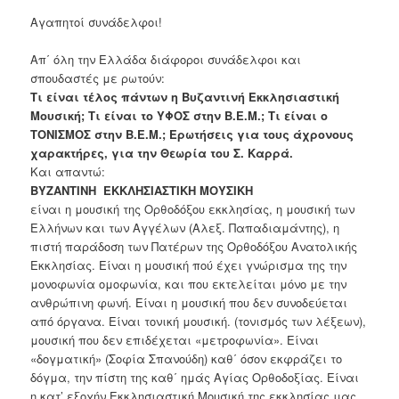
Αγαπητοί συνάδελφοι!
Απ΄ όλη την Ελλάδα διάφοροι συνάδελφοι και
σπουδαστές με ρωτούν:
Τι είναι τέλος πάντων η Βυζαντινή Εκκλησιαστική
Μουσική; Τι είναι το ΥΦΟΣ στην
Β.Ε.Μ.; Τι είναι ο
ΤΟΝΙΣΜΟΣ στην Β.Ε.Μ.; Ερωτήσεις για τους άχρονους
χαρακτήρες, για την Θεωρία του Σ. Καρρά.
Και απαντώ:
ΒΥΖΑΝΤΙΝΗ ΕΚΚΛΗΣΙΑΣΤΙΚΗ ΜΟΥΣΙΚΗ
είναι η μουσική της Ορθοδόξου εκκλησίας, η μουσική των
Ελλήνων και των Αγγέλων (Αλεξ.
Παπαδιαμάντης), η
πιστή παράδοση των Πατέρων της Ορθοδόξου Ανατολικής
Εκκλησίας. Είναι η μουσική πού έχει γνώρισμα της την
μονοφωνία ομοφωνία, και που εκτελείται μόνο
με την
ανθρώπινη φωνή. Είναι η μουσική που δεν συνοδεύεται
από όργανα. Είναι τονική μουσική. (τονισμός των λέξεων),
μουσική που δεν επιδέχεται «μετροφωνία». Είναι
«δογματική» (Σοφία Σπανούδη) καθ΄ όσον εκφράζει το
δόγμα, την πίστη της καθ΄ ημάς Αγίας Ορθοδοξίας. Είναι
η κατ’ εξοχήν Εκκλησιαστική Μουσική της εκκλησίας μας