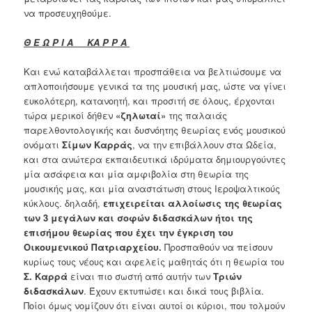
να προσευχηθούμε.
Θ Ε Ω Ρ Ι Α ΚΑ Ρ Ρ Α
Και ενώ καταβάλλεται προσπάθεια να βελτιώσουμε να
απλοποιήσουμε γενικά τα της μουσική μας, ώστε να γίνει
ευκολότερη, κατανοητή, και προσιτή σε όλους, έρχονται
τώρα μερικοί δήθεν
«ζηλωταί»
της παλαιάς
παρελθοντολογικής και δυσνόητης θεωρίας ενός μουσικού
ονόματι
Σίμων
Καρράς
, να την επιβάλλουν στα Ωδεία,
και στα ανώτερα εκπαιδευτικά ιδρύματα δημιουργούντες
μία ασάφεια και μία αμφιβολία στη θεωρία της
μουσικής μας, και μία αναστάτωση στους Ιεροψαλτικούς
κύκλους. δηλαδή,
επιχειρείται αλλοίωσις της θεωρίας
των 3 μεγάλων και σοφών διδασκάλων ήτοι της
επισήμου θεωρίας που έχει την έγκριση του
Οικουμενικού
Πατριαρχείου.
Προσπαθούν να πείσουν
κυρίως τους νέους και αφελείς μαθητάς ότι η θεωρία του
Σ. Καρρά
είναι πιο σωστή από αυτήν των
Τριών
διδασκάλων
. Έχουν εκτυπώσει και δικά τους βιβλία.
Ποίοι όμως νομίζουν ότι είναι αυτοί οι κύριοι, που τολμούν