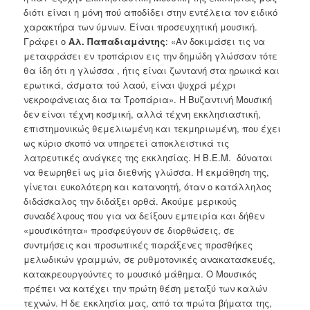
διότι είναι η μόνη πού αποδίδει στην εντέλεια τον ειδικό
χαρακτήρα των ύμνων. Είναι προσευχητική μουσική.
Γράφει ο
Αλ. Παπαδιαμάντης
: «Αν δοκιμάσει τις
να
μεταφράσει εν τροπάριον εις την δημώδη γλώσσαν τότε
θα ίδη ότι η γλώσσα , ήτις είναι ζωντανή στα ηρωικά και
ερωτικά, άσματα τού λαού, είναι ψυχρά μέχρι
νεκροφάνειας δια τα Τροπάρια». Η Βυζαντινή Μουσική
δεν είναι τέχνη κοσμική, αλλά τέχνη εκκλησιαστική,
επιστημονικώς θεμελιωμένη και τεκμηριωμένη, που έχει
ως κύριο σκοπό να υπηρετεί αποκλειστικά τις
λατρευτικές ανάγκες της εκκλησίας. Η Β.Ε.Μ. δύναται
να θεωρηθεί ως μία διεθνής γλώσσα. Η εκμάθηση της,
γίνεται ευκολότερη και κατανοητή, όταν ο κατάλληλος
διδάσκαλος την διδάξει ορθά. Ακούμε μερικούς
συναδέλφους που για να δείξουν εμπειρία και δήθεν
«μουσικότητα» προσφεύγουν σε διορθώσεις, σε
συντμήσεις και
προσωπικές παράξενες προσθήκες
μελωδικών γραμμών, σε ρυθμοτονικές ανακατασκευές,
κατακρεουργούντες το μουσικό μάθημα. Ο Μουσικός
πρέπει να κατέχει την πρώτη θέση μεταξύ των καλών
τεχνών. Η δε εκκλησία μας, από τα πρώτα βήματα της,