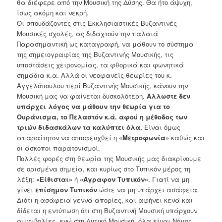
θα διέφερε από την Μουσική της Δύσης. Θα ήτο άψυχη,
ίσως ακόμη και νεκρή.
Οι σπουδάζοντες στις Εκκλησιαστικές Βυζαντινές
Μουσικές σχολές, ας διδαχτούν την παλαιά
Παρασημαντική ως καταγραφή, να μάθουν το σύστημα
της σημειογραφίας της Βυζαντινής Μουσικής, τις
υποστάσεις χειρονομίας, τα φθορικά και φωνητικά
σημάδια κ.α. Αλλά οι νεοφανείς θεωρίες του κ.
Αγγελόπουλου περί Βυζαντινής Μουσικής, κάνουν την
Μουσική μας να φαίνεται δυσκολότερη.
Άλλωστε δεν
υπάρχει λόγος να μάθουν την θεωρία για το
Ουράνισμα, το Πελαστόν κ.ά. αφού η μέθοδος των
τριών διδασκάλων τα καλύπτει όλα.
Είναι όμως
απαραίτητον να αποφευχθεί η
«Μετροφωνία»
καθώς και
οι άσκοποι παρατονισμοί.
Πολλές φορές στη θεωρία της Μουσικής μας διακρίνουμε
σε ορισμένα σημεία, και κυρίως στο Τυπικόν μέρος τη
λέξη:
«Είθισται»
ή
«Άγραφον
Τυπικόν»
. Γιατί να μη
γίνει
επίσημον Τυπικόν
ώστε να μη υπάρχει ασάφεια.
Διότι η ασάφεια γεννά απορίες, και αφήνει κενά και
δίδεται η εντύπωση ότι στη Βυζαντινή Μουσική υπάρχουν
αμφιβολίες, ενώ στη Δυτική Μουσική, όλα είναι Νόμος.