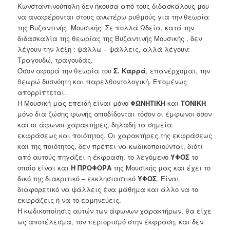
Κωνσταντινούπολη δεν ήκουσα από τους διδασκάλους μου
να αναφέρονται στους ανωτέρω ρυθμούς για την θεωρία
της Βυζαντινής Μουσικής. Σε πολλά Ωδεία, κατά την
διδασκαλία της θεωρίας της Βυζαντινής Μουσικής , δεν
λέγουν την λέξη : ψάλλω – ψάλλεις, αλλά λέγουν:
Τραγουδώ, τραγουδάς.
Όσον αφορά την θεωρία του
Σ. Καρρά
, επανέρχομαι, την
θεωρώ δυσνόητη και παρελθοντολογική. Επομένως
απορρίπτεται.
Η Μουσική μας επειδή είναι μόνο
ΦΩΝΗΤΙΚΗ
και
ΤΟΝΙΚΗ
μόνο δια ζώσης φωνής αποδίδονται τόσον οι έμφωνοι όσον
και οι άφωνοι χαρακτήρες, δηλαδή τα σημεία
εκφράσεως και ποιότητος. Οι χαρακτήρες της εκφράσεως
και της ποιότητος, δεν πρέπει να κωδικοποιούνται, διότι
από αυτούς πηγάζει η έκφραση, το λεγόμενο
ΥΦΟΣ
το
οποίο είναι και
Η
ΠΡΟΦΟΡΑ
της Μουσικής μας και έχει το
δικό της διακριτικό – εκκλησιαστικό
ΥΦΟΣ
. Είναι
διαφορετικό να ψάλλεις ένα μάθημα και άλλο να το
εκφράζεις ή να το ερμηνεύεις.
Η κωδικοποίησις αυτών των άφωνων χαρακτήρων, θα είχε
ως αποτέλεσμα, τον περιορισμό στην έκφραση, και δεν