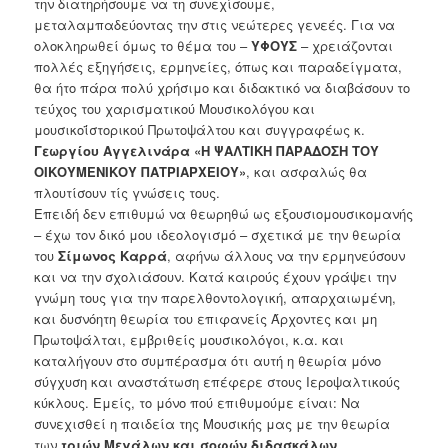
την διατηρήσουμε να τη συνεχίσουμε,
μεταλαμπαδεύοντας την στις νεώτερες γενεές. Για να
ολοκληρωθεί όμως το θέμα του –
ΥΦΟΥΣ
– χρειάζονται
πολλές εξηγήσεις, ερμηνείες, όπως και παραδείγματα,
θα ήτο πάρα πολύ χρήσιμο και διδακτικό να διαβάσουν το
τεύχος του χαρισματικού Μουσικολόγου και
μουσικοΐστορικού Πρωτοψάλτου και συγγραφέως κ.
Γεωργίου Αγγελινάρα «Η ΨΑΛΤΙΚΗ ΠΑΡΑΔΟΣΗ ΤΟΥ
ΟΙΚΟΥΜΕΝΙΚΟΥ ΠΑΤΡΙΑΡΧΕΙΟΥ»
, και ασφαλώς θα
πλουτίσουν τίς γνώσεις τους.
Επειδή δεν επιθυμώ να θεωρηθώ ως εξουσιομουσικομανής
– έχω τον δικό μου ιδεολογισμό – σχετικά με την θεωρία
του
Σίμωνος Καρρά
, αφήνω άλλους να την ερμηνεύσουν
και να την σχολιάσουν. Κατά καιρούς έχουν γράψει την
γνώμη τους για την παρελθοντολογική, απαρχαιωμένη,
και δυσνόητη θεωρία του επιφανείς Άρχοντες και μη
Πρωτοψάλται, εμβριθείς μουσικολόγοι, κ.α. και
καταλήγουν στο συμπέρασμα ότι αυτή η θεωρία μόνο
σύγχυση και αναστάτωση επέφερε στους Ιεροψαλτικούς
κύκλους. Εμείς, το μόνο πού επιθυμούμε είναι: Να
συνεχισθεί η παιδεία της Μουσικής μας με την θεωρία
των
τριών Μεγάλων και σοφών
διδασκάλων
,