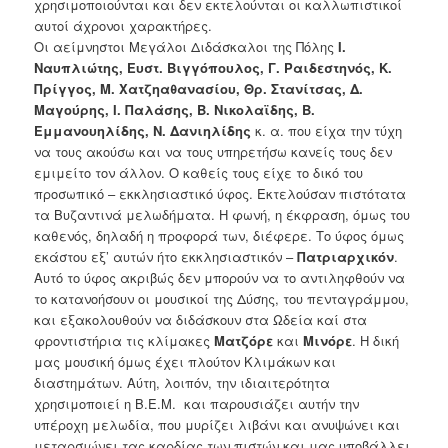
χρησιμοποιούνται και δεν εκτελούνται οι καλλωπιστικοί
αυτοί άχρονοι χαρακτήρες.
Οι αείμνηστοι Μεγάλοι Διδάσκαλοι της Πόλης
Ι.
Ναυπλιώτης, Ευστ. Βιγγόπουλος, Γ. Ραιδεστηνός, Κ.
Πρίγγος, Μ. Χατζηαθανασίου, Θρ. Στανίτσας, Δ.
Μαγούρης, Ι. Παλάσης, Β. Νικολαϊδης, Β.
Εμμανουηλίδης, Ν. Δανιηλίδης
κ. α. που είχα την τύχη
να τους ακούσω και να τους υπηρετήσω κανείς τους δεν
εμιμείτο τον άλλον. Ο καθείς τους είχε το δικό του
προσωπικό – εκκλησιαστικό ύφος. Εκτελούσαν πιστότατα
τα Βυζαντινά μελωδήματα. Η φωνή, η έκφραση, όμως του
καθενός, δηλαδή η προφορά των, διέφερε. Το ύφος όμως
εκάστου εξ’ αυτών ήτο εκκλησιαστικόν –
Πατριαρχικόν
.
Αυτό το ύφος ακριβώς δεν μπορούν να το αντιληφθούν να
το κατανοήσουν οι μουσικοί της Δύσης, του πενταγράμμου,
και εξακολουθούν να διδάσκουν στα Ωδεία καί στα
φροντιστήρια τις κλίμακες
Ματζόρε
και
Μινόρε
. Η δική
μας μουσική όμως έχει πλούτον Κλιμάκων και
διαστημάτων. Αύτη, λοιπόν, την ιδιαιτερότητα
χρησιμοποιεί η Β.Ε.Μ. και παρουσιάζει αυτήν την
υπέροχη μελωδία, που μυρίζει λιβάνι και ανυψώνει και
μεταρσιώνει τας καρδίας των πιστών και μας υποβάλλει