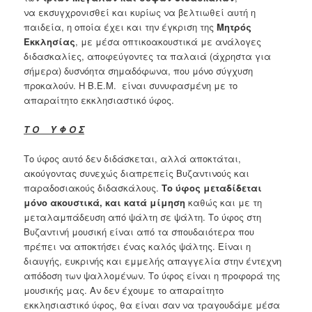
να εκσυγχρονισθεί και κυρίως να βελτιωθεί αυτή η
παιδεία, η οποία έχει και την έγκριση της
Μητρός
Εκκλησίας
, με μέσα οπτικοακουστικά με ανάλογες
διδασκαλίες, αποφεύγοντες τα παλαιά (άχρηστα για
σήμερα) δυσνόητα σημαδόφωνα, που μόνο σύγχυση
προκαλούν. Η Β.Ε.Μ. είναι συνυφασμένη με το
απαραίτητο εκκλησιαστικό ύφος.
Τ Ο Υ Φ Ο Σ
Το ύφος αυτό δεν διδάσκεται, αλλά αποκτάται,
ακούγοντας συνεχώς διαπρεπείς Βυζαντινούς και
παραδοσιακούς διδασκάλους.
Το ύφος
μεταδίδεται
μόνο ακουστικά, και κατά μίμηση
καθώς και με τη
μεταλαμπάδευση από ψάλτη σε ψάλτη. Το ύφος στη
Βυζαντινή μουσική είναι από τα σπουδαιότερα που
πρέπει να αποκτήσει ένας καλός ψάλτης. Είναι η
διαυγής, ευκρινής και εμμελής απαγγελία στην έντεχνη
απόδοση των ψαλλομένων. Το ύφος είναι η προφορά της
μουσικής μας. Αν δεν έχουμε το απαραίτητο
εκκλησιαστικό ύφος, θα είναι σαν να τραγουδάμε μέσα