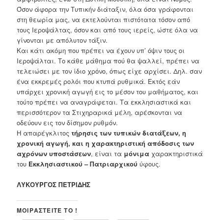
Όσον άφορα την Τυπικήν διάταξιν, όλα όσα γράφονται
στη θεωρία μας, να εκτελούνται πιστότατα τόσον από
τους Ιεροψάλτας, όσον και από τους ιερείς, ώστε όλα να
γίνονται με απόλυτον τάξιν.
Και κάτι ακόμη που πρέπει να έχουν υπ’ όψιν τους οι
Ιεροψάλται. Το κάθε μάθημα πού θα ψαλλεί, πρέπει να
τελειώσει με τον ίδιο χρόνο, όπως είχε αρχίσει. Δηλ. σαν
ένα εκκρεμές ρολόι που κτυπά ρυθμικά. Εκτός εάν
υπάρχει χρονική αγωγή εις το μέσον του μαθήματος, και
τούτο πρέπει να αναγράφεται. Τα εκκλησιαστικά και
περισσότερον τα Στιχηραρικά μέλη, αρέσκονται να
οδεύουν εις τον δίσημον ρυθμόν.
Η απαρέγκλιτος
τήρησις των τυπικών διατάξεων, η
χρονική αγωγή, και η χαρακτηριστική απόδοσις των
αχρόνων υποστάσεων
, είναι τα
μόνιμα
χαρακτηριστικά
του
Εκκλησιαστικού – Πατριαρχικού
ύφους.
ΛΥΚΟΥΡΓΟΣ ΠΕΤΡΙΔΗΣ
ΜΟΙΡΑΣΤΕΊΤΕ ΤΟ !