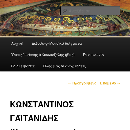
Παγκρήτιος Σύλλογος Φίλων Βυζαντινής Μουσικής 'Ο Όσιος Ιωάννης
Ο Κουκουζέλης'
Αναζ
Βυζαντινή Μουσική
Κύρια
Αρχική
Εκδόσεις–Μουσικά δείγματα
Μετάβαση
μενού
Ὅσιος Ἰωάννης ὁ Κουκουζέλης (βίος)
Επικοινωνία
το
Ποιοι είμαστε
Όλες μας οι αναρτήσεις
κύριο
περιεχόμενο
Πλοήγηση
←
Προηγούμενο
Επόμενο
→
άρθρων
ΚΩΝΣΤΑΝΤΙΝΟΣ
ΓΑΪΤΑΝΙΔΗΣ