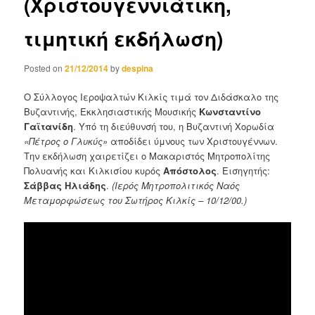
(Χριστουγεννιάτικη,
τιμητική εκδήλωση)
Posted on
21/12/2014
by
despina
Ο Σύλλογος Ιεροψαλτών Κιλκίς τιμά τον Διδάσκαλο της
Βυζαντινής, Εκκλησιαστικής Μουσικής
Κωνσταντίνο
Γαϊτανίδη
. Υπό τη διεύθυνσή του, η Βυζαντινή Χορωδία
«Πέτρος ο Γλυκύς»
αποδίδει ύμνους των Χριστουγέννων.
Την εκδήλωση χαιρετίζει ο Μακαριστός Μητροπολίτης
Πολυανής και Κιλκισίου κυρός
Απόστολος
. Εισηγητής:
Σάββας Ηλιάδης
.
(Ιερός Μητροπολιτικός Ναός
Μεταμορφώσεως του Σωτήρος Κιλκίς – 10/12/00.)