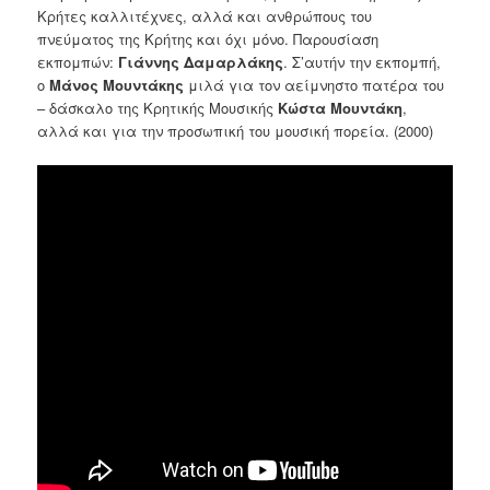
Κρήτες καλλιτέχνες, αλλά και ανθρώπους του
πνεύματος της Κρήτης και όχι μόνο. Παρουσίαση
εκπομπών:
Γιάννης Δαμαρλάκης
. Σ’αυτήν την εκπομπή,
ο
Μάνος Μουντάκης
μιλά για τον αείμνηστο πατέρα του
– δάσκαλο της Κρητικής Μουσικής
Κώστα Μουντάκη
,
αλλά και για την προσωπική του μουσική πορεία. (2000)