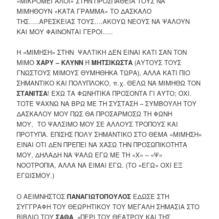
«ΜΙΚΡΟΜΕΓΑΛΟΙ» ΣΤΗN ΠΡΟΣΠΑΘΕΙΑ ΤΟΥΣ ΝΑ
ΜΙΜΗΘΟΥΝ «ΚΑΤΑ ΓΡΑΜΜΑ» ΤΟ ΔΑΣΚΑΛΟ
ΤΗΣ…..ΑΡΕΣΚΕΙΑΣ ΤΟΥΣ….ΑΚΟΥΩ ΝΕΟΥΣ ΝΑ ΨΑΛΟΥΝ
ΚΑΙ ΜΟΥ ΦΑΙΝΟΝΤΑΙ ΓΕΡΟΙ…..
Η «ΜΙΜΗΣΗ» ΣΤΗΝ ΨΑΛΤΙΚΗ ΔΕΝ ΕΙΝΑΙ ΚΑΤΙ ΣΑΝ ΤΟΝ
ΜΙΜΟ
ΧΑΡΥ – ΚΛΥΝN
Ή
ΜΗΤΣΙΚΩΣΤΑ
(ΑΥΤΟΥΣ ΤΟΥΣ
ΓΝΩΣΤΟΥΣ ΜΙΜΟΥΣ ΘΥΜΗΘΗΚΑ ΤΩΡΑ), ΑΛΛΑ ΚΑΤΙ ΠΙΟ
ΣΗΜΑΝΤΙΚΟ ΚΑΙ ΠΟΛΥΠΛΟΚΟ, π.χ. ΘΕΛΩ ΝΑ ΜΙΜΗΘΩ ΤΟΝ
ΣΤΑΝΙΤΣΑ
! ΕΧΩ ΤΑ ΦΩΝΗΤΙΚΑ ΠΡΟΣΟΝΤΑ ΓΙ ΑΥΤΟ; ΟΧΙ.
ΤΟΤΕ ΨΑΧΝΩ ΝΑ ΒΡΩ ΜΕ ΤΗ ΣΥΣΤΑΣΗ – ΣΥΜΒΟΥΛΗ ΤΟΥ
ΔΑΣΚΑΛΟΥ ΜΟΥ ΠΩΣ ΘΑ ΠΡΟΣΑΡΜΟΣΩ ΤΗ ΦΩΝΗ
ΜΟΥ, ΤΟ ΨΑΛΣΙΜΟ ΜΟΥ ΣΕ ΑΛΛΟΥΣ ΤΡΟΠΟΥΣ ΚΑΙ
ΠΡΟΤΥΠΑ. ΕΠΙΣΗΣ ΠΟΛΥ ΣΗΜΑΝΤΙΚΟ ΣΤΟ ΘΕΜΑ «ΜΙΜΗΣΗ»
ΕΙΝΑΙ ΟΤΙ ΔΕΝ ΠΡΕΠΕΙ ΝΑ ΧΑΣΩ ΤΗΝ ΠΡΟΣΩΠΙΚΟΤΗΤΑ
ΜΟΥ, ΔΗΛΑΔΗ ΝΑ ΨΑΛΩ ΕΓΩ ΜΕ ΤΗ «Χ» – «Ψ»
ΝΟΟΤΡΟΠΙΑ, ΑΛΛΑ ΝΑ ΕΙΜΑΙ ΕΓΩ. (ΤΟ «ΕΓΩ» ΟΧΙ ΕΞ
ΕΓΩΙΣΜΟΥ.)
Ο ΑΕΙΜΝΗΣΤΟΣ
ΠΑΝΑΓΙΩΤΟΠΟΥΛΟΣ
ΕΔΩΣΕ ΣΤΗ
ΣΥΓΓΡΑΦΗ ΤΟΥ ΘΕΩΡΗΤΙΚΟΥ ΤΟΥ ΜΕΓΑΛΗ ΣΗΜΑΣΙΑ ΣΤΟ
ΒΙΒΛΙΟ ΤΟΥ
ΣΑΘΑ
«ΠΕΡΙ ΤΟΥ ΘΕΑΤΡΟΥ ΚΑΙ ΤΗΣ