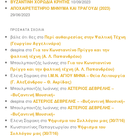
ΒΥΖΑΝΤΙΝΗ ΧΟΡΩΔΙΑ ΚΡΗΤΗΣ
10/09/2023
ΑΠΟΧΑΙΡΕΤΙΣΤΗΡΙΟ ΜΗΝΥΜΑ ΚΑΙ ΤΡΑΓΟΥΔΙ (2023)
29/06/2023
ΠΡΌΣΦΑΤΑ ΣΧΌΛΙΑ
βάλε ότι θες
στο
Περί αυθαιρεσίας στην Ψαλτική Τέχνη
(Γεωργίου Αγγελινάρα)
despina
στο
Για τον Κωνσταντίνο Πρίγγο και την
ψαλτική τέχνη (Α. Λ. Παπανδρέου)
Μπουλμπουτζής Ιωάννης
στο
Για τον Κωνσταντίνο
Πρίγγο και την ψαλτική τέχνη (Α. Λ. Παπανδρέου)
Ελενη Σηφακη
στο
Ι.Μ.Ν. ΑΓΙΟΥ ΜΗΝΑ – Θεία Λειτουργία
(Γ. Αλεξάνδρου – Θ. Ακρίδας)
Μπουλμπουτζής Ιωάννης
στο
ΑΣΤΕΡΙΟΣ ΔΕΒΡΕΛΗΣ –
«Βυζαντινή Μουσική»
despina
στο
ΑΣΤΕΡΙΟΣ ΔΕΒΡΕΛΗΣ – «Βυζαντινή Μουσική»
Μπουλμπουτζής Ιωάννης
στο
ΑΣΤΕΡΙΟΣ ΔΕΒΡΕΛΗΣ –
«Βυζαντινή Μουσική»
Ελενη Σηφακη
στο
Ψήφισμα του Συλλόγου μας (30/7/16)
Κωνσταντίνος Παπαγεωργίου
στο
Ψήφισμα του
Συλλόγου μας (30/7/16)