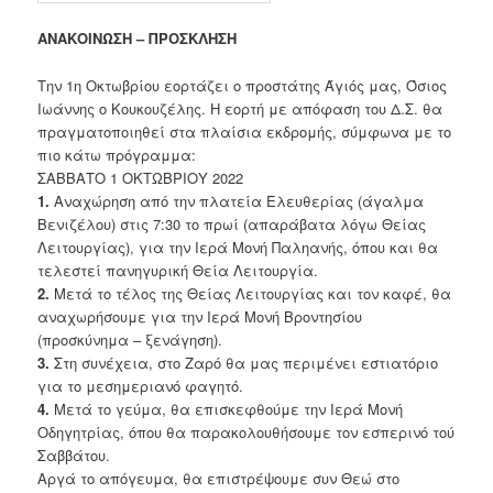
ΑΝΑΚΟΙΝΩΣΗ – ΠΡΟΣΚΛΗΣΗ
Την 1η Οκτωβρίου εορτάζει ο προστάτης Άγιός μας, Όσιος
Ιωάννης ο Κουκουζέλης. Η εορτή με απόφαση του Δ.Σ. θα
πραγματοποιηθεί στα πλαίσια εκδρομής, σύμφωνα με το
πιο κάτω πρόγραμμα:
ΣΑΒΒΑΤΟ 1 ΟΚΤΩΒΡΙΟΥ 2022
1.
Αναχώρηση από την πλατεία Ελευθερίας (άγαλμα
Βενιζέλου) στις 7:30 το πρωί (απαράβατα λόγω Θείας
Λειτουργίας), για την Ιερά Μονή Παληανής, όπου και θα
τελεστεί πανηγυρική Θεία Λειτουργία.
2.
Μετά το τέλος της Θείας Λειτουργίας και τον καφέ, θα
αναχωρήσουμε για την Ιερά Μονή Βροντησίου
(προσκύνημα – ξενάγηση).
3.
Στη συνέχεια, στο Ζαρό θα μας περιμένει εστιατόριο
για το μεσημεριανό φαγητό.
4.
Μετά το γεύμα, θα επισκεφθούμε την Ιερά Μονή
Οδηγητρίας, όπου θα παρακολουθήσουμε τον εσπερινό τού
Σαββάτου.
Αργά το απόγευμα, θα επιστρέψουμε συν Θεώ στο