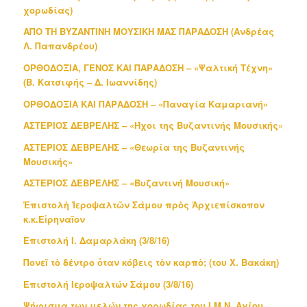
χορωδίας)
ΑΠΟ ΤΗ ΒΥΖΑΝΤΙΝΗ ΜΟΥΣΙΚΗ ΜΑΣ ΠΑΡΑΔΟΣΗ (Ανδρέας
Λ. Παπανδρέου)
ΟΡΘΟΔΟΞΙΑ, ΓΕΝΟΣ ΚΑΙ ΠΑΡΑΔΟΣΗ – «Ψαλτική Τέχνη»
(Β. Κατσιφής – Δ. Ιωαννίδης)
ΟΡΘΟΔΟΞΙΑ ΚΑΙ ΠΑΡΑΔΟΣΗ – «Παναγία Καμαριανή»
ΑΣΤΕΡΙΟΣ ΔΕΒΡΕΛΗΣ – «Ήχοι της Βυζαντινής Μουσικής»
ΑΣΤΕΡΙΟΣ ΔΕΒΡΕΛΗΣ – «Θεωρία της Βυζαντινής
Μουσικής»
ΑΣΤΕΡΙΟΣ ΔΕΒΡΕΛΗΣ – «Βυζαντινή Μουσική»
Ἐπιστολὴ Ἱεροψαλτῶν Σάμου πρὸς Ἀρχιεπίσκοπον
κ.κ.Εἰρηναῖον
Επιστολή Ι. Δαμαρλάκη (3/8/16)
Πονεῖ τὸ δέντρο ὅταν κόβεις τὸν καρπὸ; (του Χ. Βακάκη)
Επιστολή Ιεροψαλτών Σάμου (3/8/16)
Ψήφισμα των μελών της χορωδίας του Ι.Μ.Ν. Αγίου