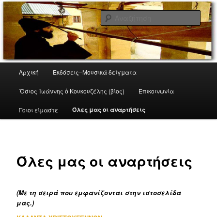
Παγκρήτιος Σύλλογος Φίλων Βυζαντινής Μουσικής 'Ο Όσιος Ιωάννης
Ο Κουκουζέλης'
Αναζ
Βυζαντινή Μουσική
Κύρια
Αρχική
Εκδόσεις–Μουσικά δείγματα
Μετάβαση
μενού
Ὅσιος Ἰωάννης ὁ Κουκουζέλης (βίος)
Επικοινωνία
το
Όλες μας οι αναρτήσεις
Ποιοι είμαστε
κύριο
περιεχόμενο
Όλες μας οι αναρτήσεις
(Με τη σειρά που εμφανίζονται στην ιστοσελίδα
μας.)